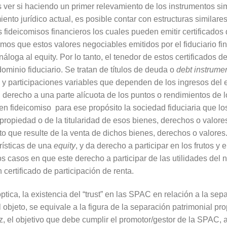
es ver si haciendo un primer relevamiento de los instrumentos 
nto jurídico actual, es posible contar con estructuras similares
 fideicomisos financieros los cuales pueden emitir certificados 
mos que estos valores negociables emitidos por el fiduciario fi
náloga al equity. Por lo tanto, el tenedor de estos certificados d
 dominio fiduciario. Se tratan de títulos de deuda o
debt instrume
ta y participaciones variables que dependen de los ingresos del
el derecho a una parte alícuota de los puntos o rendimientos de 
en fideicomiso para ese propósito la sociedad fiduciaria que lo
propiedad o de la titularidad de esos bienes, derechos o valores
eto que resulte de la venta de dichos bienes, derechos o valore
erísticas de una
equity
, y da derecho a participar en los frutos y 
os casos en que este derecho a participar de las utilidades del n
certificado de participación de renta.
tica, la existencia del “trust” en las SPAC en relación a la sep
 objeto, se equivale a la figura de la separación patrimonial pro
z, el objetivo que debe cumplir el promotor/gestor de la SPAC, a