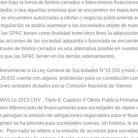
dor bajo la forma de fondos cerrados o fideicomisos financieros
ndedor, o sea aquellas empresa que se encuentren en etapa tem
se encuentren autorizadas a ofertar o negociar públicamente en 
 regulación se podría asemejar a las sociedades objeto de nuestr
las SPAC tienen como finalidad entre otros fines la adquisición
las acciones de las sociedad adquirida o fusionada se encuentre
a través de fondos cerrados es una alternativa posible en nuestr
os que las SPAC tienen en los demás ordenamientos.
ar brevemente si la Ley General de Sociedades N°19.550 y mod, 
26.831 cuenta con alguna prohibición para su constitución co
ones similares dictados por la Comisión Nacional de Valores
t.o 2013 CNV , Titulo II, Capítulo V Oferta Publica Primaria, 
en diferenciado de financiamiento para sociedades de objeto 
e persigan la emisión de obligaciones negociables para el fina
gimen se ha previsto para sociedades nuevas, sin historia, lo es
ión. Pero nada se refiere a la emisión de acciones para socieda