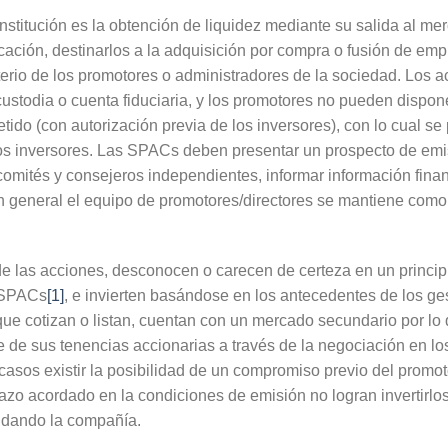
constitución es la obtención de liquidez mediante su salida al me
cación, destinarlos a la adquisición por compra o fusión de e
terio de los promotores o administradores de la sociedad. Los ac
stodia o cuenta fiduciaria, y los promotores no pueden disponer
tido (con autorización previa de los inversores), con lo cual se
los inversores. Las SPACs deben presentar un prospecto de emis
comités y consejeros independientes, informar información finan
n general el equipo de promotores/directores se mantiene como
de las acciones, desconocen o carecen de certeza en un princip
s SPACs
[1]
, e invierten basándose en los antecedentes de los ge
e cotizan o listan, cuentan con un mercado secundario por lo q
 de sus tenencias accionarias a través de la negociación en l
casos existir la posibilidad de un compromiso previo del promo
plazo acordado en la condiciones de emisión no logran invertir
quidando la compañía.