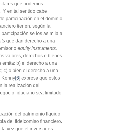
similares que podemos
. Y en tal sentido cabe
de participación en el dominio
nanciero tienen, según la
e participación se los asimila a
nts
que dan derecho a una
 emisor o
equity instruments.
los valores, derechos o bienes
s emita; b) el derecho a una
; c) o bien el derecho a una
s. Kenny
[6]
expresa que estos
en la realización del
egocio fiduciario sea limitado,
aración del patrimonio líquido
pia del fideicomiso financiero.
 la vez que el inversor es