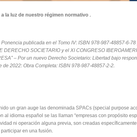
a la luz de nuestro régimen normativo .
la Ponencia publicada en el Tomo IV: ISBN 978-987-48857-6-78
 DERECHO SOCIETARIO y el XI CONGRESO IBEROAME
 – Por un nuevo Derecho Societario: Libertad bajo responsa
bre de 2022: Obra Completa: ISBN 978-987-48857-2-2.
enido un gran auge las denominada SPACs (special purpose acqu
n al idioma español se las llaman “empresas con propósito espe
vidad ni operación alguna previa, son creadas específicamente p
participar en una fusión.