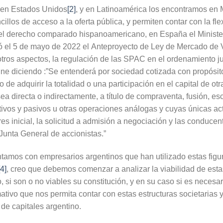
 en Estados Unidos
[2]
, y en Latinoamérica los encontramos en 
llos de acceso a la oferta pública, y permiten contar con la fle
 el derecho comparado hispanoamericano, en España el Minist
có el 5 de mayo de 2022 el Anteproyecto de Ley de Mercado de V
tros aspectos, la regulación de las SPAC en el ordenamiento jur
ne diciendo :”Se entenderá por sociedad cotizada con propósito
o de adquirir la totalidad o una participación en el capital de o
ea directa o indirectamente, a título de compraventa, fusión, es
ctivos y pasivos u otras operaciones análogas y cuyas únicas 
res inicial, la solicitud a admisión a negociación y las conducen
Junta General de accionistas.”
ntamos con empresarios argentinos que han utilizado estas figura
[4]
, creo que debemos comenzar a analizar la viabilidad de estas
, si son o no viables su constitución, y en su caso si es necesa
ivo que nos permita contar con estas estructuras societarias y
de capitales argentino.