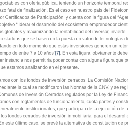
gociables con oferta pública, teniendo un horizonte temporal r
azo fatal de finalización. Es el caso en nuestro país del Fideicom
r Certificados de Participación, y cuenta con la figura del “Age
bjetivo “liderar el desarrollo del ecosistema emprendedor cient
 globales y maximizando la rentabilidad del inversor, invierte, 
 startups que se basen en la puesta en valor de tecnologías di
plando en todo momento que estas inversiones generen un reto
iempo de entre 7 a 10 años”
[7]
. En esta figura, obviamente debe
er instancia nos permitiría poder contar con alguna figura que p
que estamos analizando en el presente.
tamos con los fondos de inversión cerrados. La Comisión Nacion
ediante la cual se modificaron las Normas de la CNV, y se re
 Comunes de Inversión Cerrados regulados por la Ley de Financ
amos con reglamentos de funcionamiento, cuota partes y constitu
generalmente institucionales, que participan de la ejecución de
los fondos cerrados de inversión inmobiliaria, para el desarrollo
n este último caso, se prevé la alternativa de constitución de 