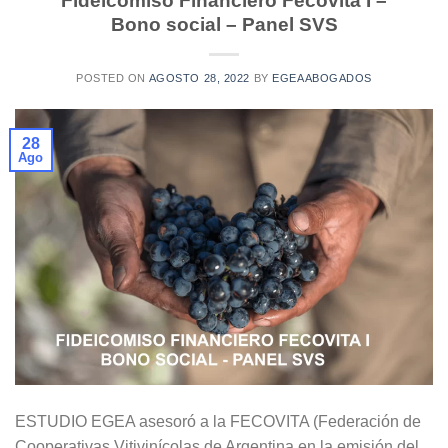
Fideicomiso Financiero Fecovita I –
Bono social – Panel SVS
POSTED ON
AGOSTO 28, 2022
BY
EGEAABOGADOS
28
Ago
ESTUDIO EGEA asesoró a la FECOVITA (Federación de
Cooperativas Vitivinícolas de Argentina en la emisión del